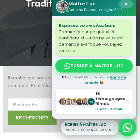
Traditions Africaines
Maître Luc
✕
Antenne France · en ligne 24h/24
Exposez votre situation.
Premier échange gratuit et
confidentiel — rien ne vous est
demandé avant que vous ayez
terminé.
ÉCRIRE À MAÎTRE LUC
Il semble que nous ne pouvons pas trouver le contenu
+33 6 44 69 51 14 · ou la
ligne du
temple
demandé. Peut-être qu’une recherche peut vous aider.
16
témoignages
→
+11
filmés
0 note · 0 étoile
ÉCRIRE À MAÎTRE LUC
PREMIER ÉCHANGE GRATUIT