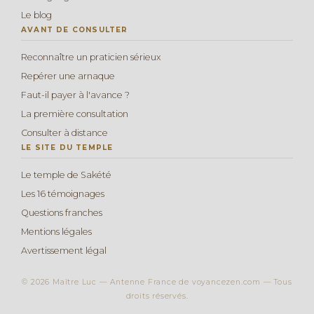
Le blog
AVANT DE CONSULTER
Reconnaître un praticien sérieux
Repérer une arnaque
Faut-il payer à l'avance ?
La première consultation
Consulter à distance
LE SITE DU TEMPLE
Le temple de Sakété
Les 16 témoignages
Questions franches
Mentions légales
Avertissement légal
© 2026 Maître Luc — Antenne France de voyancezen.com — Tous
droits réservés.