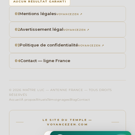
AUCUN RÉSULTAT GARANTI
01
Mentions légales
VOYANCEZEN ↗
02
Avertissement légal
VOYANCEZEN ↗
03
Politique de confidentialité
VOYANCEZEN ↗
04
Contact — ligne France
© 2026 MAÎTRE LUC — ANTENNE FRANCE — TOUS DROITS
RÉSERVÉS
Accueil
À propos
Rituels
Témoignages
Blog
Contact
LE SITE DU TEMPLE —
VOYANCEZEN.COM