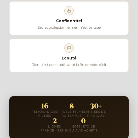
Confidentiel
Secret professionnel, rien n'est partagé
Écouté
Rien n'est demandé avant la fin de votre récit
16
8
30+
TÉMOIGNAGES
RITUELS FILMÉS
ANNÉES DE
FILMÉS
AU TEMPLE
PRATIQUE
2
0
LIGNES
NOTE, ÉTOILE
FRANCE · BÉNIN
OU AVIS ACHETÉ