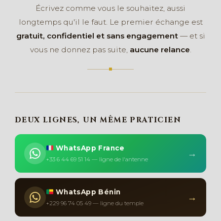
Écrivez comme vous le souhaitez, aussi
longtemps qu'il le faut. Le premier échange est
gratuit, confidentiel et sans engagement
— et si
vous ne donnez pas suite,
aucune relance
.
DEUX LIGNES, UN MÊME PRATICIEN
WhatsApp France
→
+33 6 44 69 51 14 — ligne de l'antenne
WhatsApp Bénin
→
+229 96 74 05 49 — ligne du temple