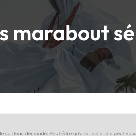
fs marabout sé
 le contenu demandé. Peut-être qu’une recherche peut vous