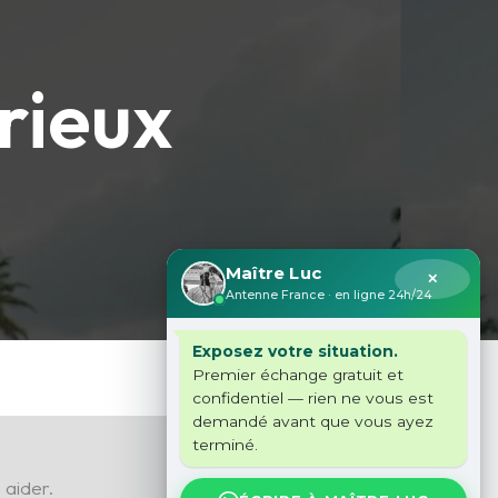
rieux
Maître Luc
✕
Antenne France · en ligne 24h/24
Exposez votre situation.
Premier échange gratuit et
confidentiel — rien ne vous est
demandé avant que vous ayez
terminé.
 aider.