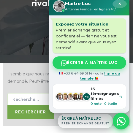
rivale amoureuse
Maître Luc
✕
Antenne France · en ligne 24h/24
Exposez votre situation.
Premier échange gratuit et
confidentiel — rien ne vous est
demandé avant que vous ayez
terminé.
ÉCRIRE À MAÎTRE LUC
Il semble que nous ne pouvons pas trouver le contenu
+33 6 44 69 51 14 · ou la
ligne du
temple
demandé. Peut-être qu’une recherche peut vous aider.
16
témoignages
→
+11
filmés
0 note · 0 étoile
ÉCRIRE À MAÎTRE LUC
PREMIER ÉCHANGE GRATUIT