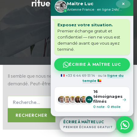
rituels ancestraux
Maître Luc
✕
Antenne France · en ligne 24h/24
Exposez votre situation.
Premier échange gratuit et
confidentiel — rien ne vous est
demandé avant que vous ayez
terminé.
ÉCRIRE À MAÎTRE LUC
Il semble que nous ne pouvons pas trouver le contenu
+33 6 44 69 51 14 · ou la
ligne du
temple
demandé. Peut-être qu’une recherche peut vous aider.
16
témoignages
→
+11
filmés
0 note · 0 étoile
ÉCRIRE À MAÎTRE LUC
PREMIER ÉCHANGE GRATUIT