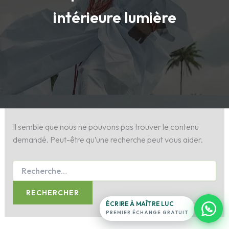
intérieure lumière
Maître Luc
Antenne France · en ligne 24h/24
Exposez votre situation.
Il semble que nous ne pouvons pas trouver le contenu
ligne du
demandé. Peut-être qu’une recherche peut vous aider.
temple
16
témoignages
→
+11
filmés
0 note · 0 étoile
ÉCRIRE À MAÎTRE LUC
PREMIER ÉCHANGE GRATUIT