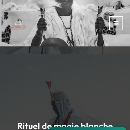
Rechercher :
Aller
au
contenu
Rituel de magie blanche