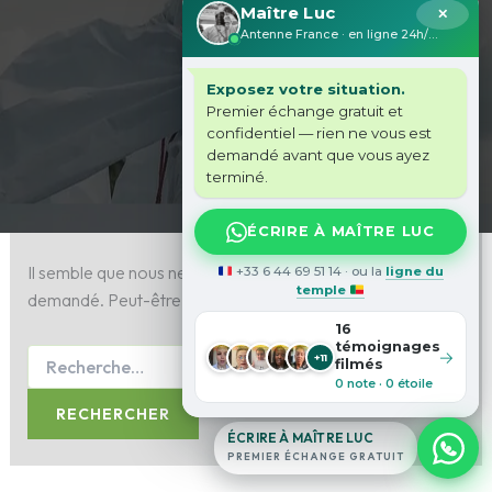
Maître Luc
✕
amour
Antenne France · en ligne 24h/24
Exposez votre situation.
Premier échange gratuit et
confidentiel — rien ne vous est
demandé avant que vous ayez
terminé.
ÉCRIRE À MAÎTRE LUC
Il semble que nous ne pouvons pas trouver le contenu
+33 6 44 69 51 14 · ou la
ligne du
temple
demandé. Peut-être qu’une recherche peut vous aider.
16
témoignages
→
+11
filmés
0 note · 0 étoile
ÉCRIRE À MAÎTRE LUC
PREMIER ÉCHANGE GRATUIT