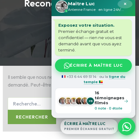
Reconquérir son mari
Maître Luc
✕
Antenne France · en ligne 24h/24
Exposez votre situation.
Premier échange gratuit et
confidentiel — rien ne vous est
demandé avant que vous ayez
terminé.
ÉCRIRE À MAÎTRE LUC
Il semble que nous ne pouvons pas trouver le contenu
+33 6 44 69 51 14 · ou la
ligne du
temple
demandé. Peut-être qu’une recherche peut vous aider.
16
témoignages
→
+11
filmés
0 note · 0 étoile
ÉCRIRE À MAÎTRE LUC
PREMIER ÉCHANGE GRATUIT