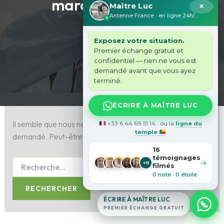
marabout voyant
Maître Luc
✕
Antenne France · en ligne 24h/24
Exposez votre situation.
Premier échange gratuit et
confidentiel — rien ne vous est
demandé avant que vous ayez
terminé.
ÉCRIRE À MAÎTRE LUC
Il semble que nous ne pouvons pas trouver le contenu
+33 6 44 69 51 14 · ou la
ligne du
temple
demandé. Peut-être qu’une recherche peut vous aider.
16
témoignages
→
+11
filmés
0 note · 0 étoile
ÉCRIRE À MAÎTRE LUC
PREMIER ÉCHANGE GRATUIT