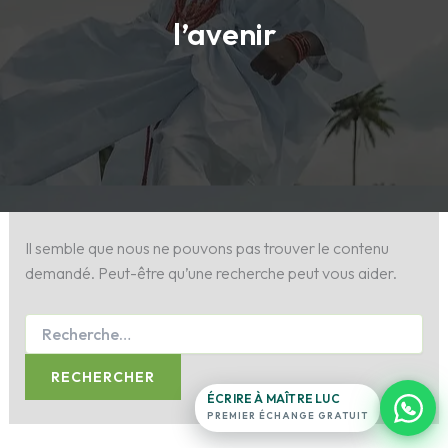
l’avenir
Maître Luc
Antenne France · en ligne 24h/24
Exposez votre situation.
Il semble que nous ne pouvons pas trouver le contenu
ligne du
demandé. Peut-être qu’une recherche peut vous aider.
temple
16
témoignages
→
+11
filmés
0 note · 0 étoile
ÉCRIRE À MAÎTRE LUC
PREMIER ÉCHANGE GRATUIT