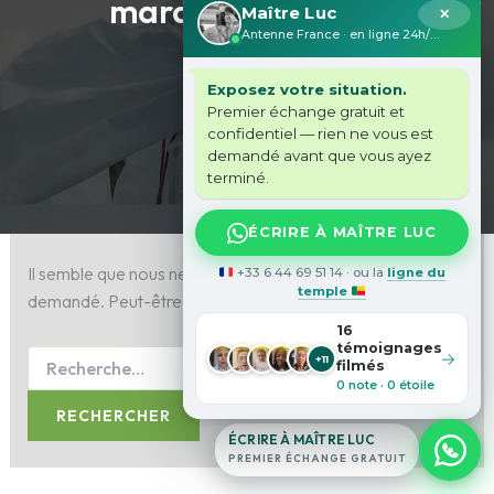
marabout fertilité
Maître Luc
✕
Antenne France · en ligne 24h/24
Exposez votre situation.
Premier échange gratuit et
confidentiel — rien ne vous est
demandé avant que vous ayez
terminé.
ÉCRIRE À MAÎTRE LUC
Il semble que nous ne pouvons pas trouver le contenu
+33 6 44 69 51 14 · ou la
ligne du
temple
demandé. Peut-être qu’une recherche peut vous aider.
16
témoignages
→
+11
filmés
0 note · 0 étoile
ÉCRIRE À MAÎTRE LUC
PREMIER ÉCHANGE GRATUIT