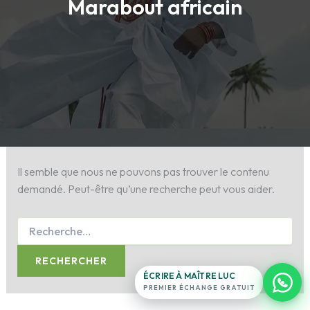
Marabout africain
Maître Luc
Antenne France · en ligne 24h/24
Exposez votre situation.
Il semble que nous ne pouvons pas trouver le contenu
ligne du
demandé. Peut-être qu’une recherche peut vous aider.
temple
16
témoignages
→
+11
filmés
0 note · 0 étoile
ÉCRIRE À MAÎTRE LUC
PREMIER ÉCHANGE GRATUIT