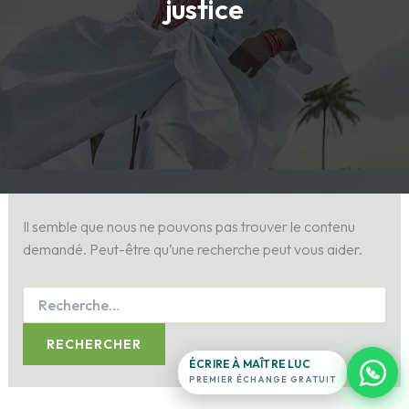
justice
Maître Luc
Antenne France · en ligne 24h/24
Exposez votre situation.
Il semble que nous ne pouvons pas trouver le contenu
ligne du
demandé. Peut-être qu’une recherche peut vous aider.
temple
16
témoignages
→
+11
filmés
0 note · 0 étoile
ÉCRIRE À MAÎTRE LUC
PREMIER ÉCHANGE GRATUIT