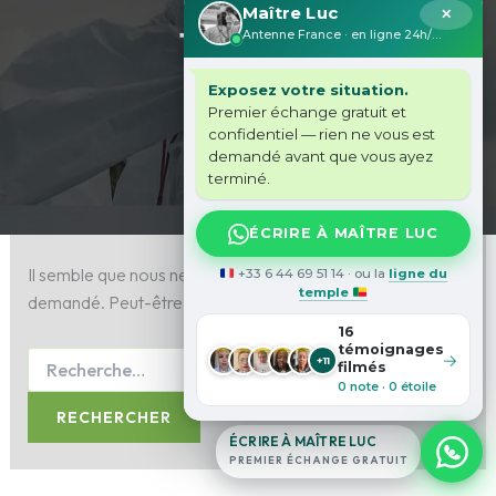
Maître Luc
✕
financier
Antenne France · en ligne 24h/24
Exposez votre situation.
Premier échange gratuit et
confidentiel — rien ne vous est
demandé avant que vous ayez
terminé.
ÉCRIRE À MAÎTRE LUC
Il semble que nous ne pouvons pas trouver le contenu
+33 6 44 69 51 14 · ou la
ligne du
temple
demandé. Peut-être qu’une recherche peut vous aider.
16
témoignages
→
+11
filmés
0 note · 0 étoile
ÉCRIRE À MAÎTRE LUC
PREMIER ÉCHANGE GRATUIT