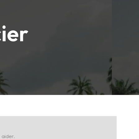
ier
Maître Luc
Antenne France · en ligne 24h/24
Exposez votre situation.
 aider.