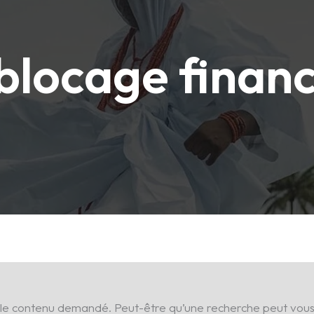
blocage financ
 le contenu demandé. Peut-être qu’une recherche peut vous