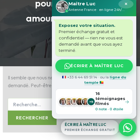
pour prédictions
Maître Luc
✕
Antenne France · en ligne 24h/24
amoureuses précises
Exposez votre situation.
Premier échange gratuit et
confidentiel — rien ne vous est
demandé avant que vous ayez
terminé.
ÉCRIRE À MAÎTRE LUC
Il semble que nous ne pouvons pas trouver le contenu
+33 6 44 69 51 14 · ou la
ligne du
temple
demandé. Peut-être qu’une recherche peut vous aider.
16
témoignages
→
+11
filmés
0 note · 0 étoile
ÉCRIRE À MAÎTRE LUC
PREMIER ÉCHANGE GRATUIT