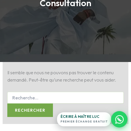
Consultation
Maître Luc
Antenne France · en ligne 24h/24
Exposez votre situation.
Il semble que nous ne pouvons pas trouver le contenu
ligne du
demandé. Peut-être qu’une recherche peut vous aider.
temple
16
témoignages
→
+11
filmés
0 note · 0 étoile
ÉCRIRE À MAÎTRE LUC
PREMIER ÉCHANGE GRATUIT