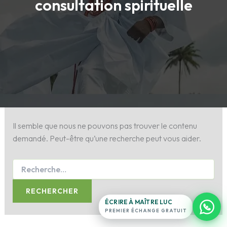
consultation spirituelle
Maître Luc
Antenne France · en ligne 24h/24
Exposez votre situation.
Il semble que nous ne pouvons pas trouver le contenu
ligne du
demandé. Peut-être qu’une recherche peut vous aider.
temple
16
témoignages
→
+11
filmés
0 note · 0 étoile
ÉCRIRE À MAÎTRE LUC
PREMIER ÉCHANGE GRATUIT