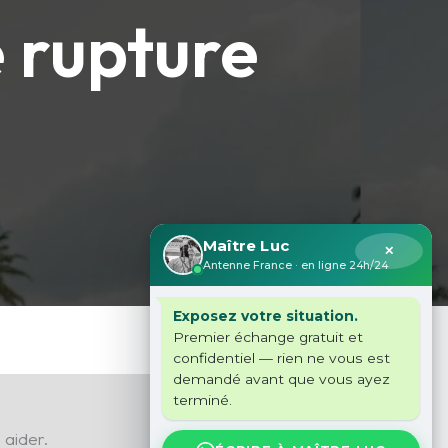
 rupture
Maître Luc
✕
Antenne France · en ligne 24h/24
Exposez votre situation.
Premier échange gratuit et
confidentiel — rien ne vous est
demandé avant que vous ayez
terminé.
 aider.