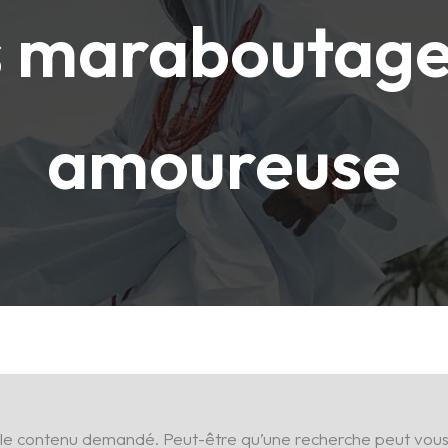
s maraboutage
amoureuse
 le contenu demandé. Peut-être qu’une recherche peut vous