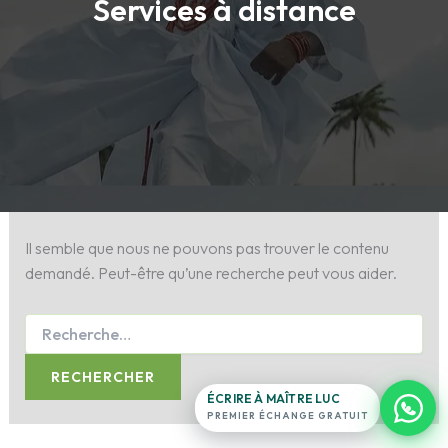
Services à distance
Maître Luc
Antenne France · en ligne 24h/24
Exposez votre situation.
Il semble que nous ne pouvons pas trouver le contenu
ligne du
demandé. Peut-être qu’une recherche peut vous aider.
temple
16
témoignages
→
+11
filmés
0 note · 0 étoile
ÉCRIRE À MAÎTRE LUC
PREMIER ÉCHANGE GRATUIT