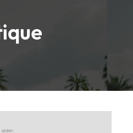
tique
Maître Luc
Antenne France · en ligne 24h/24
Exposez votre situation.
 aider.